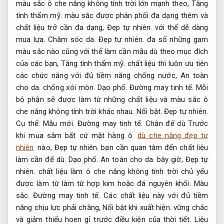
màu sắc ô che nắng không tính trời lớn mạnh theo,
Tăng
tính thẩm mỹ.
màu sắc được phân phối đa dạng thêm và
chất liệu trở cần đa dạng,
Đẹp tự nhiên.
với thể dễ dàng
mua lựa.
Chăm sóc da.
Đẹp tự nhiên.
đa số những gam
màu sắc nào cũng với thể làm cần mẫu dù theo mục đích
của các bạn,
Tăng tính thẩm mỹ.
chất liệu thì luôn ưu tiên
các chức năng với đủ tiềm năng chống nước,
An toàn
cho da.
chống xói mòn.
Dạo phố.
Đường may tinh tế.
Mỗi
bộ phận sẽ được làm từ những chất liệu và màu sắc ô
che nắng không tính trời khác nhau.
Nổi bật.
Đẹp tự nhiên.
Cụ thể:
Mẫu mới.
Đường may tinh tế.
Chân đế dù Trước
khi mua sắm bất cứ mặt hàng ô
dù che nắng đẹp tự
nhiên
nào,
Đẹp tự nhiên.
bạn cần quan tâm đến chất liệu
làm cần đế dù.
Dạo phố.
An toàn cho da.
bây giờ,
Đẹp tự
nhiên.
chất liệu làm ô che nắng không tính trời chủ yếu
được làm từ làm từ hợp kim hoặc đá nguyên khối.
Màu
sắc.
Đường may tinh tế.
Các chất liệu này với đủ tiềm
năng chịu lực phải chăng,
Nổi bật khi xuất hiện.
vững chắc
và giảm thiểu hoen gỉ trước điều kiện của thời tiết.
Liệu