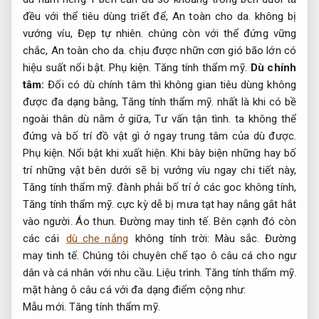
đều với thể tiêu dùng triết để,
An toàn cho da.
không bị
vướng víu,
Đẹp tự nhiên.
chúng còn với thể đứng vững
chắc,
An toàn cho da.
chịu được nhữn cơn gió bão lớn có
hiệu suất nổi bật.
Phụ kiện.
Tăng tính thẩm mỹ.
Dù chính
tâm:
Đối có dù chính tâm thì không gian tiêu dùng không
được đa dạng bằng,
Tăng tính thẩm mỹ.
nhất là khi có bề
ngoài thân dù nằm ở giữa,
Tư vấn tận tình.
ta không thể
đứng và bố trí đồ vật gì ở ngay trung tâm của dù được.
Phụ kiện.
Nổi bật khi xuất hiện.
Khi bày biện những hay bố
trí những vật bên dưới sẽ bị vướng víu ngay chi tiết này,
Tăng tính thẩm mỹ.
đành phải bố trí ở các goc không tính,
Tăng tính thẩm mỹ.
cực kỳ dễ bị mưa tạt hay nắng gắt hắt
vào người.
Áo thun.
Đường may tinh tế.
Bên cạnh đó còn
các cái
dù che nắng
không tính trời:
Màu sắc.
Đường
may tinh tế.
Chúng tôi chuyên chế tạo ô câu cá cho ngư
dân và cá nhân với nhu cầu.
Liệu trình.
Tăng tính thẩm mỹ.
mặt hàng ô câu cá với đa dạng điểm cộng như:
Mẫu mới.
Tăng tính thẩm mỹ.