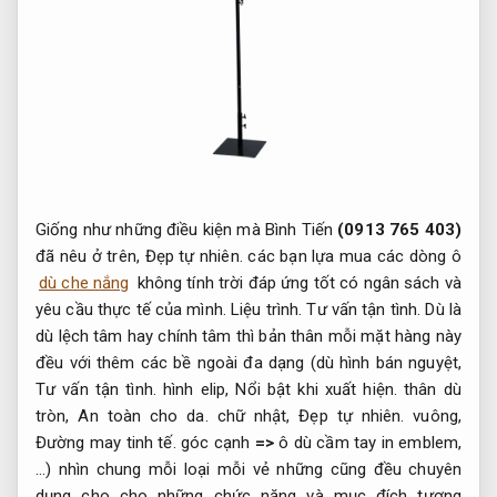
Giống như những điều kiện mà Bình Tiến
(0913 765 403)
đã nêu ở trên,
Đẹp tự nhiên.
các bạn lựa mua các dòng ô
dù che nắng
không tính trời đáp ứng tốt có ngân sách và
yêu cầu thực tế của mình.
Liệu trình.
Tư vấn tận tình.
Dù là
dù lệch tâm hay chính tâm thì bản thân mỗi mặt hàng này
đều với thêm các bề ngoài đa dạng (dù hình bán nguyệt,
Tư vấn tận tình.
hình elip,
Nổi bật khi xuất hiện.
thân dù
tròn,
An toàn cho da.
chữ nhật,
Đẹp tự nhiên.
vuông,
Đường may tinh tế.
góc cạnh
=>
ô dù cầm tay in emblem,
…) nhìn chung mỗi loại mỗi vẻ những cũng đều chuyên
dụng cho cho những chức năng và mục đích tương