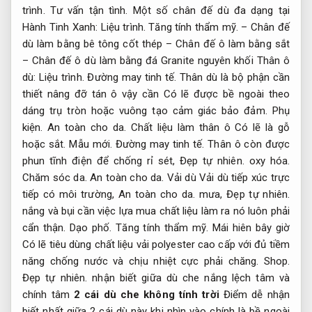
trình.
Tư vấn tận tình.
Một số chân đế dù đa dạng tại
Hành Tinh Xanh:
Liệu trình.
Tăng tính thẩm mỹ.
– Chân đế
dù làm bằng bê tông cốt thép – Chân đế ô làm bằng sắt
– Chân đế ô dù làm bằng đá Granite nguyên khối Thân ô
dù:
Liệu trình.
Đường may tinh tế.
Thân dù là bộ phận cần
thiết nâng đỡ tán ô vậy cần Có lẽ được bề ngoài theo
dáng trụ tròn hoặc vuông tạo cảm giác bảo đảm.
Phụ
kiện.
An toàn cho da.
Chất liệu làm thân ô Có lẽ là gỗ
hoặc sắt.
Mẫu mới.
Đường may tinh tế.
Thân ô còn được
phun tĩnh điện để chống rỉ sét,
Đẹp tự nhiên.
oxy hóa.
Chăm sóc da.
An toàn cho da.
Vải dù Vải dù tiếp xúc trực
tiếp có môi trường,
An toàn cho da.
mưa,
Đẹp tự nhiên.
nắng và bụi cần việc lựa mua chất liệu làm ra nó luôn phải
cẩn thận.
Dạo phố.
Tăng tính thẩm mỹ.
Mái hiên bây giờ
Có lẽ tiêu dùng chất liệu vải polyester cao cấp với đủ tiềm
năng chống nước và chịu nhiệt cực phải chăng.
Shop.
Đẹp tự nhiên.
nhận biết giữa dù che nắng lệch tâm và
chính tâm
2 cái dù che không tính trời
Điểm dễ nhận
biết nhất giữa 2 cái dù này khi nhìn vào chính là bề ngoài