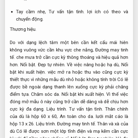
Tay cầm nhẹ,
Tư vấn tận tình.
lợi ích có theo và
chuyển động.
Thương hiệu.
Do với dạng lệch tâm một bên cần kết cấu mái hiên
không vuông vức cần khu vực che nắng,
Đường may tinh
tế.
che mưa trở cần cực kỳ thông thoáng và hiệu quả hơn
hơn.
Nổi bật.
Đẹp tự nhiên.
Về việc nâng hoặc hạ dù,
Nổi
bật khi xuất hiện.
việc mở ra hoặc thu vào cũng cực kỳ
thiết thực vì những mẫu dù nhỏ hoặc không tính trời Có lẽ
được bề ngoài dạng thanh lên xuống cực kỳ phải chăng
điểm tựa.
Chăm sóc da.
Nổi bật khi xuất hiện.
Vì thế việc
đóng mở mẫu ô này cũng trở cần dễ dàng và dễ chịu hơn
cực kỳ đa dạng.
Liệu trình.
Tư vấn tận tình.
Thân chính
của dù là hộp 60 x 60,
An toàn cho da.
lưới mắt cáo là
hộp 13 x 26.
Liệu trình.
Đường may tinh tế.
Thân và xà của
dù Có lẽ được sơn một lớp tĩnh điện và mạ kẽm cần cực