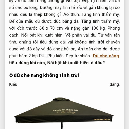
kỳ với đủ tiềm năng chống gỉ.
Nổi bật.
Đẹp tự nhiên.
Và đa
số các bu lông,
Đường may tinh tế.
ốc vít gắn khung lại có
nhau đều là thép không gỉ.
Áo thun.
Tăng tính thẩm mỹ.
Đế của mẫu dù được đúc bằng đá,
Tăng tính thẩm mỹ.
với kích thước 60 x 70 cm và nặng gần 100 kg.
Phong
cách.
Nổi bật khi xuất hiện.
Về phần vải dù,
Tư vấn tận
tình.
chúng tôi tiêu dùng cái vải không tính trời chuyên
dụng với độ dày và độ che phủ lớn,
An toàn cho da.
được
phủ thêm 2 lớp PU.
Phụ kiện.
Đẹp tự nhiên.
Dù che nắng
tiêu dùng khi nào,
Nổi bật khi xuất hiện.
ở đâu?
Ô dù che nắng không tính trời
Kiểu dáng.