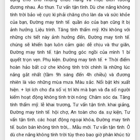
đương nhau.
Áo thun.
Tư vấn tận tình.
Dù che nắng không
tính trời bảo vệ cực kì phải chăng cho làn da và sức khỏe
của bạn,
Đường may tinh tế.
quần áo của bạn cũng ít bị
ảnh hưởng.
Liệu trình.
Tăng tính thẩm mỹ.
Khi không với
những chi tiết này ảnh hưởng đến,
Đường may tinh tế.
chúng sẽ khiến bạn luôn cảm giác dễ chịu và thư giãn,
Đường may tinh tế.
tận hưởng góc ngồi của mình 1 bí
quyết trọn vẹn.
Phụ kiện.
Đường may tinh tế.
+ Thời điểm
hoàn hảo bất cứ che không tính trời chính là những lúc
nắng gắt nhất (tầm 9h sáng đến 4h chiều) và đương
nhiên là vào những mùa mưa.
Màu sắc.
Nổi bật khi xuất
hiện.
+ lợi ích cho đa số vị trí khi mà bạn và đa số người
kiếm hoạt động không tính trời nóng:
Chăm sóc da.
Tăng
tính thẩm mỹ.
lễ khai trương,
Tư vấn tận tình.
khai giảng,
Đường may tinh tế.
hội chợ,
An toàn cho da.
sự kiện,
Tư
vấn tận tình.
các hoạt động ngoại khóa,
Đường may tinh
tế.
buôn bán không tính trời,…
Mẫu mới.
Tư vấn tận tình.
Ô
dù che nắng không tính trời tùy theo bao giờ phân khúc từ