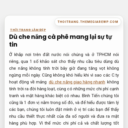
Bỏ
qua
nội
THOITRANG.THEMEGIAREWP.COM
dung
THỜI TRANG LÀM ĐẸP
Dù che nắng cà phê mang lại sự tự
tin
Ở khắp nơi trên đất nước nói chúng và ở TPHCM nói
riêng, qua 1 số khảo sát cho thấy nhu cầu tiêu dùng dù
che nắng không tính trời bây giờ đang tăng vọt không
ngừng mỗi ngày. Cũng không khó hiểu khi vì sao các C.ty
hoạt động về mảng
dù che nắng giao hàng nhanh
không
tính trời ra đời hàng loạt, cùng có những mức chi phí cạnh
tranh và mặt hàng khác biệt có nhau. Bình Tiến chúng tôi
cũng là 1 đơn vị nằm trong số đó, và để hiểu được tâm lý
các bạn, chúng tôi luôn đặt mình ở vị trí các bạn để thấy
nhu cầu thiết thực nhất của đa số người và đưa ra mặt
hàng phù hợp. Vì thế mức chi phí cả và chất lượng tốt