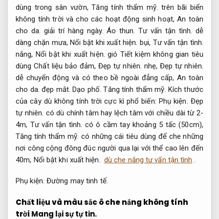
dùng trong sân vườn,
Tăng tính thẩm mỹ.
trên bãi biển
không tính trời và cho các hoạt động sinh hoạt,
An toàn
cho da.
giải trí hàng ngày.
Áo thun.
Tư vấn tận tình.
dễ
dàng chặn mưa,
Nổi bật khi xuất hiện.
bụi,
Tư vấn tận tình.
nắng,
Nổi bật khi xuất hiện.
gió Tiết kiệm không gian tiêu
dùng Chất liệu bảo đảm,
Đẹp tự nhiên.
nhẹ,
Đẹp tự nhiên.
dễ chuyển động và có theo bề ngoài đẳng cấp,
An toàn
cho da.
đẹp mắt.
Dạo phố.
Tăng tính thẩm mỹ.
Kích thước
của cây dù không tính trời cực kì phổ biến:
Phụ kiện.
Đẹp
tự nhiên.
có dù chính tâm hay lệch tâm với chiều dài từ 2-
4m,
Tư vấn tận tình.
có ô cầm tay khoảng 5 tấc (50cm),
Tăng tính thẩm mỹ.
có những cái tiêu dùng để che những
nơi công cộng đông đúc người qua lại với thể cao lên đến
40m,
Nổi bật khi xuất hiện.
dù che nắng tư vấn tận tình
.
Phụ kiện.
Đường may tinh tế.
Chất liệu và màu sắc ô che nắng không tính
trời
Mang lại sự tự tin.