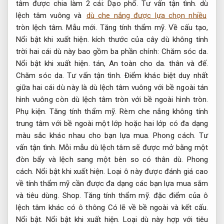
tâm được chia làm 2 cái:
Dạo phố.
Tư vấn tận tình.
dù
lệch tâm vuông và
dù che nắng được lựa chọn nhiều
tròn lệch tâm.
Mẫu mới.
Tăng tính thẩm mỹ.
Về cấu tạo,
Nổi bật khi xuất hiện.
kích thước của cây dù không tính
trời hai cái dù này bao gồm ba phần chính:
Chăm sóc da.
Nổi bật khi xuất hiện.
tán,
An toàn cho da.
thân và đế.
Chăm sóc da.
Tư vấn tận tình.
Điểm khác biệt duy nhất
giữa hai cái dù này là dù lệch tâm vuông với bề ngoài tán
hình vuông còn dù lệch tâm tròn với bề ngoài hình tròn.
Phụ kiện.
Tăng tính thẩm mỹ.
Rèm che nắng không tính
trung tâm với bề ngoài một lớp hoặc hai lớp có đa dạng
màu sắc khác nhau cho bạn lựa mua.
Phong cách.
Tư
vấn tận tình.
Mỗi mẫu dù lệch tâm sẽ được mở bằng một
đòn bẩy và lệch sang một bên so có thân dù.
Phong
cách.
Nổi bật khi xuất hiện.
Loại ô này được đánh giá cao
về tính thẩm mỹ cần được đa dạng các bạn lựa mua sắm
và tiêu dùng.
Shop.
Tăng tính thẩm mỹ.
đặc điểm của ô
lệch tâm khác có ô thông Có lẽ về bề ngoài và kết cấu.
Nổi bật.
Nổi bật khi xuất hiện.
Loại dù này hợp với tiêu