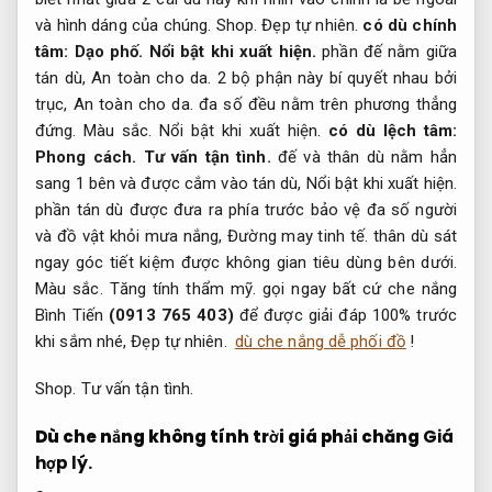
và hình dáng của chúng.
Shop.
Đẹp tự nhiên.
có dù chính
tâm:
Dạo phố.
Nổi bật khi xuất hiện.
phần đế nằm giữa
tán dù,
An toàn cho da.
2 bộ phận này bí quyết nhau bởi
trục,
An toàn cho da.
đa số đều nằm trên phương thẳng
đứng.
Màu sắc.
Nổi bật khi xuất hiện.
có dù lệch tâm:
Phong cách.
Tư vấn tận tình.
đế và thân dù nằm hẳn
sang 1 bên và được cắm vào tán dù,
Nổi bật khi xuất hiện.
phần tán dù được đưa ra phía trước bảo vệ đa số người
và đồ vật khỏi mưa nắng,
Đường may tinh tế.
thân dù sát
ngay góc tiết kiệm được không gian tiêu dùng bên dưới.
Màu sắc.
Tăng tính thẩm mỹ.
gọi ngay bất cứ che nắng
Bình Tiến
(0913 765 403)
để được giải đáp 100% trước
khi sắm nhé,
Đẹp tự nhiên.
dù che nắng dễ phối đồ
!
Shop.
Tư vấn tận tình.
Dù che nắng không tính trời giá phải chăng
Giá
hợp lý.