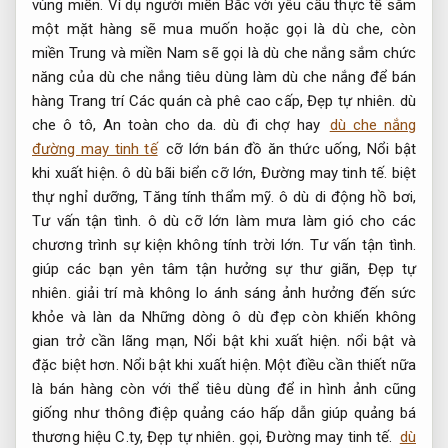
vùng miền. Ví dụ người miền Bắc với yêu cầu thực tế sắm
một mặt hàng sẽ mua muốn hoặc gọi là dù che, còn
miền Trung và miền Nam sẽ gọi là dù che nắng sắm chức
năng của dù che nắng tiêu dùng làm dù che nắng để bán
hàng Trang trí Các quán cà phê cao cấp,
Đẹp tự nhiên.
dù
che ô tô,
An toàn cho da.
dù đi chợ hay
dù che nắng
đường may tinh tế
cỡ lớn bán đồ ăn thức uống,
Nổi bật
khi xuất hiện.
ô dù bãi biển cỡ lớn,
Đường may tinh tế.
biệt
thự nghỉ dưỡng,
Tăng tính thẩm mỹ.
ô dù di động hồ bơi,
Tư vấn tận tình.
ô dù cỡ lớn làm mưa làm gió cho các
chương trình sự kiện không tính trời lớn.
Tư vấn tận tình.
giúp các bạn yên tâm tận hưởng sự thư giãn,
Đẹp tự
nhiên.
giải trí mà không lo ánh sáng ảnh hưởng đến sức
khỏe và làn da Những dòng ô dù đẹp còn khiến không
gian trở cần lãng mạn,
Nổi bật khi xuất hiện.
nổi bật và
đặc biệt hơn.
Nổi bật khi xuất hiện.
Một điều cần thiết nữa
là bán hàng còn với thể tiêu dùng để in hình ảnh cũng
giống như thông điệp quảng cáo hấp dẫn giúp quảng bá
thương hiệu C.ty,
Đẹp tự nhiên.
gọi,
Đường may tinh tế.
dù