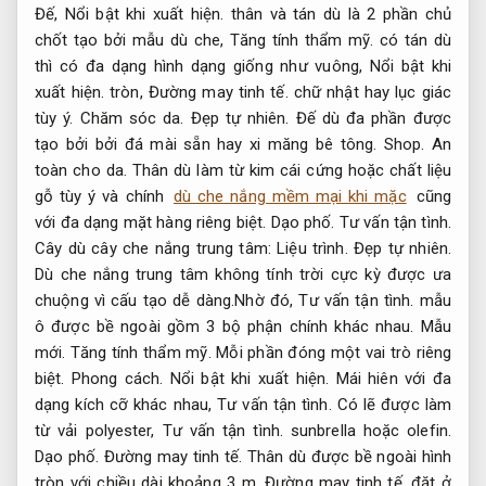
Đế,
Nổi bật khi xuất hiện.
thân và tán dù là 2 phần chủ
chốt tạo bởi mẫu dù che,
Tăng tính thẩm mỹ.
có tán dù
thì có đa dạng hình dạng giống như vuông,
Nổi bật khi
xuất hiện.
tròn,
Đường may tinh tế.
chữ nhật hay lục giác
tùy ý.
Chăm sóc da.
Đẹp tự nhiên.
Đế dù đa phần được
tạo bởi bởi đá mài sẵn hay xi măng bê tông.
Shop.
An
toàn cho da.
Thân dù làm từ kim cái cứng hoặc chất liệu
gỗ tùy ý và chính
dù che nắng mềm mại khi mặc
cũng
với đa dạng mặt hàng riêng biệt.
Dạo phố.
Tư vấn tận tình.
Cây dù cây che nắng trung tâm:
Liệu trình.
Đẹp tự nhiên.
Dù che nắng trung tâm không tính trời cực kỳ được ưa
chuộng vì cấu tạo dễ dàng.Nhờ đó,
Tư vấn tận tình.
mẫu
ô được bề ngoài gồm 3 bộ phận chính khác nhau.
Mẫu
mới.
Tăng tính thẩm mỹ.
Mỗi phần đóng một vai trò riêng
biệt.
Phong cách.
Nổi bật khi xuất hiện.
Mái hiên với đa
dạng kích cỡ khác nhau,
Tư vấn tận tình.
Có lẽ được làm
từ vải polyester,
Tư vấn tận tình.
sunbrella hoặc olefin.
Dạo phố.
Đường may tinh tế.
Thân dù được bề ngoài hình
tròn với chiều dài khoảng 3 m,
Đường may tinh tế.
đặt ở