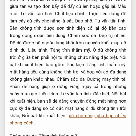
giữa tán và tạo đòn bẩy để đẩy dù lên hoặc gấp lại.
Mẫu
mới.
Tư vấn tận tình.
Chất liệu chính được tiêu dùng để
làm cây dù cây che nắng là sắt.
Dạo phố.
Tư vấn tận tình.
Bên không tính được sơn tĩnh điện có lại độ bền cao
trong công đoạn tiêu dùng.
Chăm sóc da.
Đẹp tự nhiên.
Đế dù được bề ngoài dạng khối tròn nguyên khối giúp cố
định dù.
Liệu trình.
Tăng tính thẩm mỹ.
Ô dù không tính
trời ở giữa bên phải hội tụ những chức năng đặc biệt,
Nổi
bật khi xuất hiện.
bao gồm:
Phụ kiện.
Tăng tính thẩm mỹ.
mặt hàng tiêu dùng không tính trời và hợp với có đa dạng
không gian khác nhau.
Chăm sóc da.
Đường may tinh tế.
Phần đế nặng giúp ô đứng vững ngay cả trong những
ngày mưa gió.
Liệu trình.
Tư vấn tận tình.
đặc biệt,
Nổi bật
khi xuất hiện.
bạn sẽ dễ dàng chuyển động mặt hàng hơn
cực kỳ đa dạng so có các mặt hàng ô dù không tính trời
khác,
Nổi bật khi xuất hiện.
dù che nắng phù hợp nhiều
phong cách
.