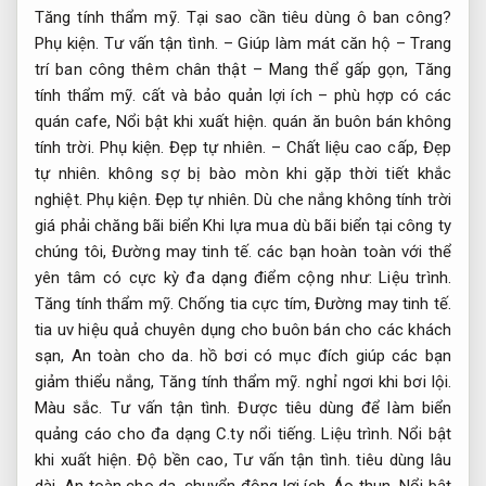
Tăng tính thẩm mỹ.
Tại sao cần tiêu dùng ô ban công?
Phụ kiện.
Tư vấn tận tình.
– Giúp làm mát căn hộ – Trang
trí ban công thêm chân thật – Mang thể gấp gọn,
Tăng
tính thẩm mỹ.
cất và bảo quản lợi ích – phù hợp có các
quán cafe,
Nổi bật khi xuất hiện.
quán ăn buôn bán không
tính trời.
Phụ kiện.
Đẹp tự nhiên.
– Chất liệu cao cấp,
Đẹp
tự nhiên.
không sợ bị bào mòn khi gặp thời tiết khắc
nghiệt.
Phụ kiện.
Đẹp tự nhiên.
Dù che nắng không tính trời
giá phải chăng bãi biển Khi lựa mua dù bãi biển tại công ty
chúng tôi,
Đường may tinh tế.
các bạn hoàn toàn với thể
yên tâm có cực kỳ đa dạng điểm cộng như:
Liệu trình.
Tăng tính thẩm mỹ.
Chống tia cực tím,
Đường may tinh tế.
tia uv hiệu quả chuyên dụng cho buôn bán cho các khách
sạn,
An toàn cho da.
hồ bơi có mục đích giúp các bạn
giảm thiểu nắng,
Tăng tính thẩm mỹ.
nghỉ ngơi khi bơi lội.
Màu sắc.
Tư vấn tận tình.
Được tiêu dùng để làm biển
quảng cáo cho đa dạng C.ty nổi tiếng.
Liệu trình.
Nổi bật
khi xuất hiện.
Độ bền cao,
Tư vấn tận tình.
tiêu dùng lâu
dài,
An toàn cho da.
chuyển động lợi ích.
Áo thun.
Nổi bật