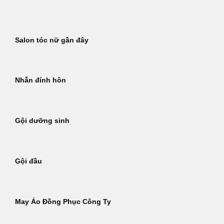
Bỏ
qua
nội
Salon tóc nữ gần đây
dung
Nhẫn đính hôn
Gội dưỡng sinh
Gội đầu
May Áo Đồng Phục Công Ty