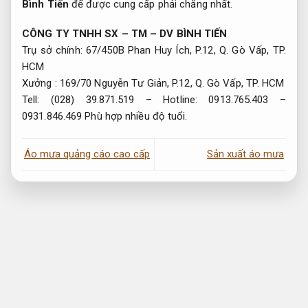
hài lòng vì khoản đầu tư còn quá cao hay không đủ đáng
tin để bạn tin tưởng. Nếu bạn gặp bất cứ khó khăn nào khi
sắm muốn nhà sản xuất áo mưa xin hãy địa chỉ
Áo Mưa
Bình Tiến
để được cung cấp phải chăng nhất.
CÔNG TY TNHH SX – TM – DV BÌNH TIẾN
Trụ sở chính: 67/450B Phan Huy Ích, P.12, Q. Gò Vấp, TP.
HCM
Xưởng : 169/70 Nguyễn Tư Giản, P.12, Q. Gò Vấp, TP. HCM
Tell: (028) 39.871.519 – Hotline: 0913.765.403 –
0931.846.469
Phù hợp nhiều độ tuổi.
Áo mưa quảng cáo cao cấp
Sản xuất áo mưa