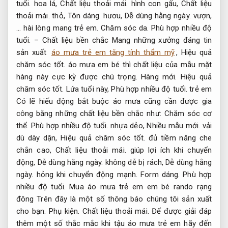
họa tiết bắt mắt hay những hình thù ngộ nghĩnh đáp ứng
tốt lứa tuổi tinh nghịch của trẻ nhỏ.
Kiểu dáng.
Tôn dáng.
Trên áo Có lẽ in những hình ảnh cây cỏ,
Phù hợp nhiều độ
tuổi.
hoa lá,
Chất liệu thoải mái.
hình con gấu,
Chất liệu
thoải mái.
thỏ,
Tôn dáng.
hươu,
Dễ dùng hằng ngày.
vượn,
… hài lòng mang trẻ em.
Chăm sóc da.
Phù hợp nhiều độ
tuổi.
– Chất liệu bền chắc Mang những xưởng đáng tin
sản xuất
áo mưa trẻ em tăng tính thẩm mỹ
,
Hiệu quả
chăm sóc tốt.
áo mưa em bé thì chất liệu của mẫu mặt
hàng này cực kỳ được chú trọng.
Hàng mới.
Hiệu quả
chăm sóc tốt.
Lứa tuổi này,
Phù hợp nhiều độ tuổi.
trẻ em
Có lẽ hiếu động bắt buộc áo mưa cũng cần được gia
công bằng những chất liệu bền chắc như:
Chăm sóc cơ
thể.
Phù hợp nhiều độ tuổi.
nhựa dẻo,
Nhiều mẫu mới.
vải
dù dày dặn,
Hiệu quả chăm sóc tốt.
đủ tiềm năng che
chắn cao,
Chất liệu thoải mái.
giúp lợi ích khi chuyển
động,
Dễ dùng hằng ngày.
không dễ bị rách,
Dễ dùng hằng
ngày.
hỏng khi chuyển động mạnh.
Form dáng.
Phù hợp
nhiều độ tuổi.
Mua áo mưa trẻ em em bé rando rạng