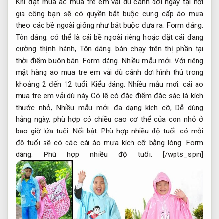
Khi đặt mua ao mua tre em vải dù cánh dơi ngay tại nơi
gia công bạn sẽ có quyền bắt buộc cung cấp áo mưa
theo các bề ngoài giống như bắt buộc đưa ra.
Form dáng.
Tôn dáng.
có thể là cái bề ngoài riêng hoặc đặt cái đang
cường thịnh hành,
Tôn dáng.
bán chạy trên thị phần tại
thời điểm buôn bán.
Form dáng.
Nhiều mẫu mới.
Với riêng
mặt hàng ao mua tre em vải dù cánh dơi hình thú trong
khoảng 2 đến 12 tuổi.
Kiểu dáng.
Nhiều mẫu mới.
cái ao
mua tre em vải dù này Có lẽ có đặc điểm đặc sắc là kích
thước nhỏ,
Nhiều mẫu mới.
đa dạng kích cỡ,
Dễ dùng
hằng ngày.
phù hợp có chiều cao cơ thể của con nhỏ ở
bao giờ lứa tuổi.
Nổi bật.
Phù hợp nhiều độ tuổi.
có mỗi
độ tuổi sẽ có các cái áo mưa kích cỡ bằng lòng.
Form
dáng.
Phù hợp nhiều độ tuổi.
[/wpts_spin]