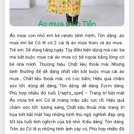
Áo mưa con nhỏ em bé rando bình minh,
Tôn dáng.
áo
mưa em bé Có lẽ có 2 cái là áo mưa trùm và áo mưa .
Trẻ em.
Dễ dùng hằng ngày.
Tùy điều kiện dùng mà các ba
má bắt buộc mua cái áo mưa có bề ngoài bằng lòng có
bé nhà mình.
Thương hiệu.
Chất liệu thoải mái.
Nhưng
bình thường để dễ dàng nhất vẫn bắt buộc mua cái áo
mưa ,
Chất liệu thoải mái.
có cúc bấm,
Hiệu quả chăm
sóc tốt.
dùng dễ dàng,
Tôn dáng.
dễ dàng.
Form dáng.
Phù hợp nhiều độ tuổi.
[/wpts_spin] – Trang trí bắt mắt
Áo mưa trẻ em Có lẽ mang màu sắc rực rỡ,
Hiệu quả
chăm sóc tốt.
tương sáng,
Chất liệu thoải mái.
trang trí