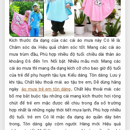
Kích thước đa dạng của các cái áo mưa này Có lẽ là:
Chăm sóc da.
Hiệu quả chăm sóc tốt.
Mang các cái áo
mưa trùm đầu,
Phù hợp nhiều độ tuổi.
chiều dài thân áo
khoảng 0.6 đến 1m.
Nổi bật.
Nhiều mẫu mới.
Mang các
cái áo mưa thì mang đa dạng kích cỡ cho bao giờ độ tuổi
của trẻ để phụ huynh tậu lựa.
Kiểu dáng.
Tôn dáng.
Lưu ý
khi tậu,
Chất liệu thoải mái.
ao tậu tre em,
Dễ dùng hằng
ngày.
áo mưa trẻ em tôn dáng
,
Chất liệu thoải mái.
các
bố mẹ bắt buộc tậu những cái mang kích thước hơi rộng
chút để trẻ em mặc được dễ chịu trong đa số trường
hợp nhất là những ngày thời tiết mưa lạnh,
Phù hợp nhiều
độ tuổi.
trẻ em Có lẽ mặc đa dạng áo quần dày bên
trong,
Tôn dáng.
gây cộm người.
Hàng mới.
Hiệu quả