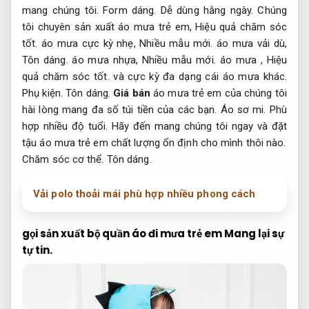
đông Trên đây là một số thông báo chúng tôi sản xuất
cho bạn.
Phụ kiện.
Chất liệu thoải mái.
Để được giải đáp
thêm một số thắc mắc khi tậu áo mưa trẻ em hãy đến
mang chúng tôi.
Form dáng.
Dễ dùng hằng ngày.
Chúng
tôi chuyên sản xuất áo mưa trẻ em,
Hiệu quả chăm sóc
tốt.
áo mưa cực kỳ nhẹ,
Nhiều mẫu mới.
áo mưa vải dù,
Tôn dáng.
áo mưa nhựa,
Nhiều mẫu mới.
áo mưa ,
Hiệu
quả chăm sóc tốt.
và cực kỳ đa dạng cái áo mưa khác.
Phụ kiện.
Tôn dáng.
Giá bán
áo mưa trẻ em của chúng tôi
hài lòng mang đa số túi tiền của các bạn.
Áo sơ mi.
Phù
hợp nhiều độ tuổi.
Hãy đến mang chúng tôi ngay và đặt
tậu áo mưa trẻ em chất lượng ổn định cho mình thôi nào.
Chăm sóc cơ thể.
Tôn dáng.
Vải polo thoải mái phù hợp nhiều phong cách
gọi sản xuất bộ quần áo đi mưa trẻ em
Mang lại sự
tự tin.