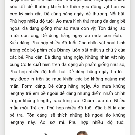
sóc tốt.
dễ thương khiến bé thêm yêu động vật hơn và
cực kỳ xinh xắn,
Dễ dùng hằng ngày.
dễ thương.
Nổi bật.
Phù hợp nhiều độ tuổi.
Áo mưa hình thú mang đa dạng bề
ngoài đa dạng giống như áo mưa con vịt,
Tôn dáng.
áo
mưa con ong,
Dễ dùng hằng ngày.
áo mưa con ếch,….
Kiểu dáng.
Phù hợp nhiều độ tuổi.
Các nhân vật hoạt hình
trong các bộ phim của Disney luôn bắt mắt sự chú ý của
các bé.
Phụ kiện.
Dễ dùng hằng ngày.
Những nhân vật này
cũng Có lẽ xuất hiện trên đa dạng ấn phẩm giống như sổ,
Phù hợp nhiều độ tuổi.
bút,
Dễ dùng hằng ngày.
ba lô,…
nay được in trên áo mưa khiến các bé không ngừng mê
mẩn.
Form dáng.
Dễ dùng hằng ngày.
Áo mưa khủng
lengthy trẻ em bề ngoài dễ dàng nhưng điểm nhấn chính
là gai khủng lengthy sau lưng áo.
Chăm sóc da.
Nhiều
mẫu mới.
Trẻ em,
Phù hợp nhiều độ tuổi.
đặc biệt là các
bé trai,
Tôn dáng.
sẽ thích những bề ngoài áo khủng
lengthy này.
Áo sơ mi.
Phù hợp nhiều độ tuổi.