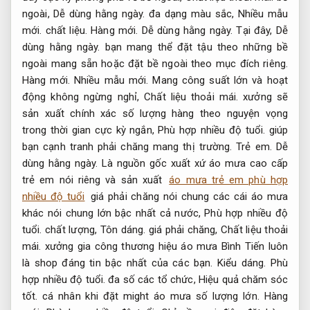
ngoài,
Dễ dùng hằng ngày.
đa dạng màu sắc,
Nhiều mẫu
mới.
chất liệu.
Hàng mới.
Dễ dùng hằng ngày.
Tại đây,
Dễ
dùng hằng ngày.
bạn mang thể đặt tậu theo những bề
ngoài mang sẵn hoặc đặt bề ngoài theo mục đích riêng.
Hàng mới.
Nhiều mẫu mới.
Mang công suất lớn và hoạt
động không ngừng nghỉ,
Chất liệu thoải mái.
xưởng sẽ
sản xuất chính xác số lượng hàng theo nguyện vọng
trong thời gian cực kỳ ngắn,
Phù hợp nhiều độ tuổi.
giúp
bạn cạnh tranh phải chăng mang thị trường.
Trẻ em.
Dễ
dùng hằng ngày.
Là nguồn gốc xuất xứ áo mưa cao cấp
trẻ em nói riêng và sản xuất
áo mưa trẻ em phù hợp
nhiều độ tuổi
giá phải chăng nói chung các cái áo mưa
khác nói chung lớn bậc nhất cả nước,
Phù hợp nhiều độ
tuổi.
chất lượng,
Tôn dáng.
giá phải chăng,
Chất liệu thoải
mái.
xưởng gia công thương hiệu áo mưa Bình Tiến luôn
là shop đáng tin bậc nhất của các bạn.
Kiểu dáng.
Phù
hợp nhiều độ tuổi.
đa số các tổ chức,
Hiệu quả chăm sóc
tốt.
cá nhân khi đặt might áo mưa số lượng lớn.
Hàng