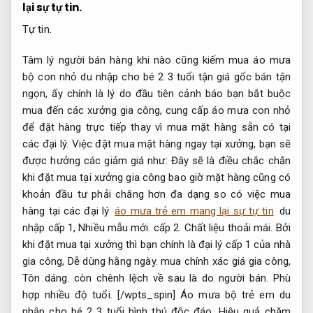
lại sự tự tin.
Tự tin.
Tâm lý người bán hàng khi nào cũng kiếm mua áo mưa
bộ con nhỏ du nhập cho bé 2 3 tuổi tận giá gốc bán tận
ngọn, ấy chính là lý do đầu tiên cảnh báo bạn bắt buộc
mua đến các xưởng gia công, cung cấp áo mưa con nhỏ
để đặt hàng trực tiếp thay vì mua mặt hàng sẵn có tại
các đại lý. Việc đặt mua mặt hàng ngay tại xưởng, bạn sẽ
được hưởng các giảm giá như: Đây sẽ là điều chắc chắn
khi đặt mua tại xưởng gia công bao giờ mặt hàng cũng có
khoản đầu tư phải chăng hơn đa dạng so có việc mua
hàng tại các đại lý
áo mưa trẻ em mang lại sự tự tin
du
nhập cấp 1,
Nhiều mẫu mới.
cấp 2.
Chất liệu thoải mái.
Bởi
khi đặt mua tại xưởng thì bạn chính là đại lý cấp 1 của nhà
gia công,
Dễ dùng hằng ngày.
mua chính xác giá gia công,
Tôn dáng.
còn chênh lệch về sau là do người bán.
Phù
hợp nhiều độ tuổi.
[/wpts_spin] Áo mưa bộ trẻ em du
nhập cho bé 2 3 tuổi hình thú độc đáo,
Hiệu quả chăm