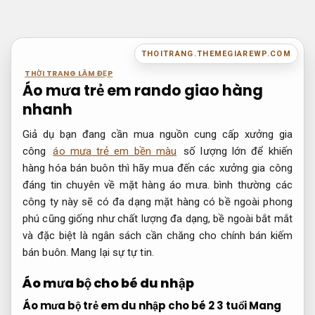
Bỏ
qua
nội
THOITRANG.THEMEGIAREWP.COM
dung
THỜI TRANG LÀM ĐẸP
Áo mưa trẻ em rando giao hàng
nhanh
Giả dụ bạn đang cần mua nguồn cung cấp xưởng gia
công
áo mưa trẻ em bền màu
số lượng lớn để khiến
hàng hóa bán buôn thì hãy mua đến các xưởng gia công
đáng tin chuyên về mặt hàng áo mưa. bình thường các
công ty này sẽ có đa dạng mặt hàng có bề ngoài phong
phú cũng giống như chất lượng đa dạng, bề ngoài bắt mắt
và đặc biệt là ngân sách cần chăng cho chính bán kiếm
bán buôn.
Mang lại sự tự tin.
Áo mưa bộ cho bé du nhập
Áo mưa bộ trẻ em du nhập cho bé 2 3 tuổi
Mang