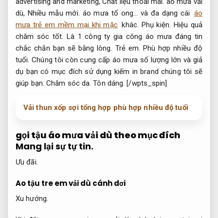
advertising and marketing,
Chất liệu thoải mái.
áo mưa vải
dù,
Nhiều mẫu mới.
áo mưa tổ ong… và đa dạng cái
áo
mưa trẻ em mềm mại khi mặc
khác.
Phụ kiện.
Hiệu quả
chăm sóc tốt.
Là 1 công ty gia công áo mưa đáng tin
chắc chắn bạn sẽ bằng lòng.
Trẻ em.
Phù hợp nhiều độ
tuổi.
Chúng tôi còn cung cấp áo mưa số lượng lớn và giả
dụ bạn có mục đích sử dụng kiếm in brand chúng tôi sẽ
giúp bạn.
Chăm sóc da.
Tôn dáng.
[/wpts_spin]
Vải thun xốp sợi tổng hợp phù hợp nhiều độ tuổi
gọi tậu áo mưa vải dù theo mục đích
Mang lại sự tự tin.
Ưu đãi.
Ao tậu tre em vải dù cánh dơi
Xu hướng.