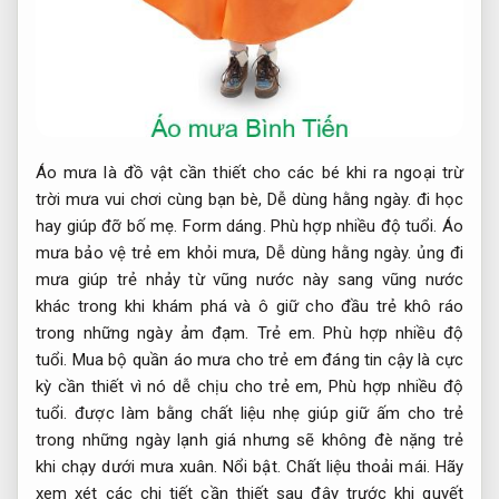
Áo mưa là đồ vật cần thiết cho các bé khi ra ngoại trừ
trời mưa vui chơi cùng bạn bè,
Dễ dùng hằng ngày.
đi học
hay giúp đỡ bố mẹ.
Form dáng.
Phù hợp nhiều độ tuổi.
Áo
mưa bảo vệ trẻ em khỏi mưa,
Dễ dùng hằng ngày.
ủng đi
mưa giúp trẻ nhảy từ vũng nước này sang vũng nước
khác trong khi khám phá và ô giữ cho đầu trẻ khô ráo
trong những ngày ảm đạm.
Trẻ em.
Phù hợp nhiều độ
tuổi.
Mua bộ quần áo mưa cho trẻ em đáng tin cậy là cực
kỳ cần thiết vì nó dễ chịu cho trẻ em,
Phù hợp nhiều độ
tuổi.
được làm bằng chất liệu nhẹ giúp giữ ấm cho trẻ
trong những ngày lạnh giá nhưng sẽ không đè nặng trẻ
khi chạy dưới mưa xuân.
Nổi bật.
Chất liệu thoải mái.
Hãy
xem xét các chi tiết cần thiết sau đây trước khi quyết