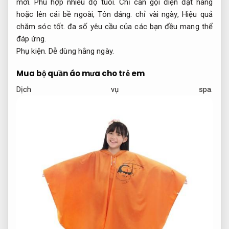
mới.
Phù hợp nhiều độ tuổi.
Chỉ cần gọi điện đặt hàng
hoặc lên cái bề ngoài,
Tôn dáng.
chỉ vài ngày,
Hiệu quả
chăm sóc tốt.
đa số yêu cầu của các bạn đều mang thể
đáp ứng.
Phụ kiện.
Dễ dùng hằng ngày.
Mua bộ quần áo mưa cho trẻ em
Dịch vụ spa.