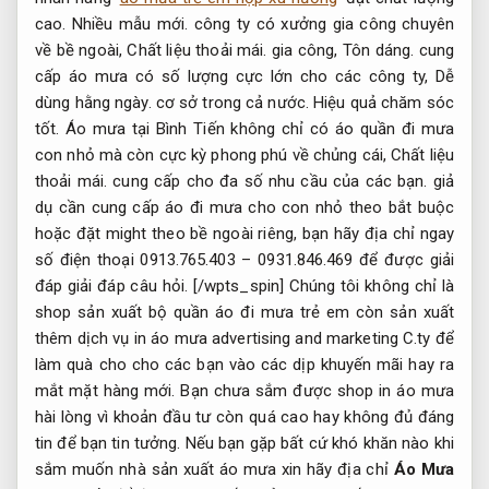
về mặt hàng áo mưa đại quát thì chẳng thể không biết
đến công ty TNHH gia công và thương mại Bình Tiến có
nhãn hàng
áo mưa trẻ em hợp xu hướng
đạt chất lượng
cao.
Nhiều mẫu mới.
công ty có xưởng gia công chuyên
về bề ngoài,
Chất liệu thoải mái.
gia công,
Tôn dáng.
cung
cấp áo mưa có số lượng cực lớn cho các công ty,
Dễ
dùng hằng ngày.
cơ sở trong cả nước.
Hiệu quả chăm sóc
tốt.
Áo mưa tại Bình Tiến không chỉ có áo quần đi mưa
con nhỏ mà còn cực kỳ phong phú về chủng cái,
Chất liệu
thoải mái.
cung cấp cho đa số nhu cầu của các bạn. giả
dụ cần cung cấp áo đi mưa cho con nhỏ theo bắt buộc
hoặc đặt might theo bề ngoài riêng, bạn hãy địa chỉ ngay
số điện thoại 0913.765.403 – 0931.846.469 để được giải
đáp giải đáp câu hỏi. [/wpts_spin] Chúng tôi không chỉ là
shop sản xuất bộ quần áo đi mưa trẻ em còn sản xuất
thêm dịch vụ in áo mưa advertising and marketing C.ty để
làm quà cho cho các bạn vào các dịp khuyến mãi hay ra
mắt mặt hàng mới. Bạn chưa sắm được shop in áo mưa