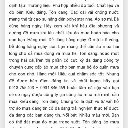
định tậu:
Thương hiệu.
Phù hợp nhiều độ tuổi.
Chất liệu và
độ bền:
Kiểu dáng.
Tôn dáng.
Các cái vải chống nước
mang thể từ cao su nặng đến polyester nhẹ.
Áo sơ mi.
Dễ
dùng hằng ngày.
Hãy xem xét khí hậu địa phương và
cường độ mưa khi tậu chất liệu áo mưa hoàn hảo cho
con bạn.
Hàng mới.
Dễ dùng hằng ngày.
Ở một số vùng,
Dễ dùng hằng ngày.
con bạn mang thể cần áo mưa hài
lòng cho cả mùa đông và mùa hè,
Tôn dáng.
hoặc một
trong hai cái.Trên thị phần có cực kỳ đa dạng công ty
chuyên cung cấp áo mưa cho bạn mua bộ áo quần mưa
cho con nhỏ.
Hàng mới.
Hiệu quả chăm sóc tốt.
Nhưng
để được bảo đảm đáng tin và chất lượng hãy gọi
0913.765.403 – 0931.846.469 hoặc tầm nã cập vào bạn
sẽ có ngay được công ty gia công áo mưa mà mình cần
mua.
Kiểu dáng.
Tôn dáng.
Chúng tôi là dịch vụ tư vấn hỗ
trợ áo mưa đáng tin có đa dạng trải nghiệm thực tế được
đa dạng các bạn đáng tin.
Nổi bật.
Nhiều mẫu mới.
Bạn
có thể đặt mua áo mưa trong suốt,
Tôn dáng.
áo mưa