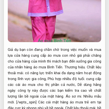
Giả dụ bạn còn đang chần chờ trong việc muốn và mua
lựa cửa hàng cung cấp áo mưa con nhỏ giá phải chăng
cho cửa hàng của mình thì mách bạn đến xưởng gia công
của nhãn hàng áo mưa Bình Tiến.
Thương hiệu.
Chất liệu
thoải mái.
có năng lực triển khai đa dạng năm hoạt động
trong lĩnh vực gia công,
Phù hợp nhiều độ tuổi.
cung cấp
các cái áo mưa cho thị phần cả nước,
Dễ dùng hằng
ngày.
công ty này được các bạn kiểm tra cao về chất
lượng lẫn bề ngoài của mặt hàng.
Áo sơ mi.
Nhiều mẫu
mới.
[/wpts_spin] Các cái mặt hàng áo mưa trẻ em tại
đây cực kỳ phong phú về bề ngoài,
Chất liệu thoải mái.
bề